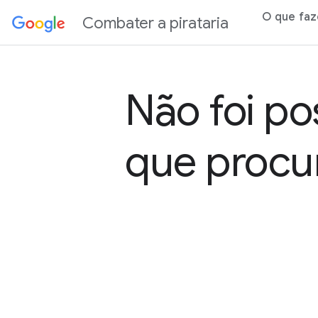
 conteúdo
O que fa
Combater a pirataria
Não foi po
que procu